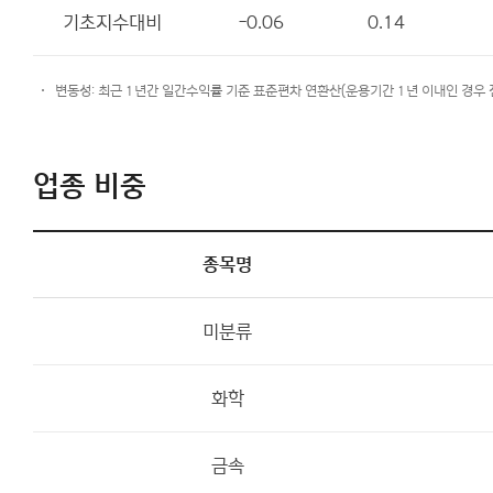
기초지수대비
-0.06
0.14
변동성: 최근 1년간 일간수익률 기준 표준편차 연환산(운용기간 1년 이내인 경우
업종 비중
종목명
미분류
화학
금속