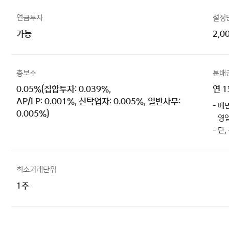
연금투자
설정
가능
2,0
총보수
분배
0.05%(집합투자: 0.039%,
연 
AP/LP: 0.001%, 신탁업자: 0.005%, 일반사무:
- 매
0.005%)
영업
- 단
최소거래단위
1주