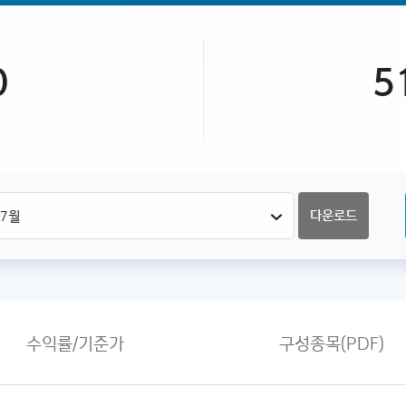
0
5
다운로드
수익률/기준가
구성종목(PDF)