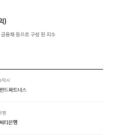
익)
타 금융채 등으로 구성 된 지수
수탁사
펀드파트너스
은행
씨티은행