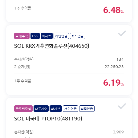
6.48
1주 수익률
%
국내주식
ESG
패시브
개인연금
퇴직연금
SOL KRX기후변화솔루션(404650)
순자산(억원)
134
기준가(원)
22,250.25
6.19
1주 수익률
%
글로벌주식
대표지수
패시브
개인연금
퇴직연금
SOL 미국테크TOP10(481190)
순자산(억원)
2,909