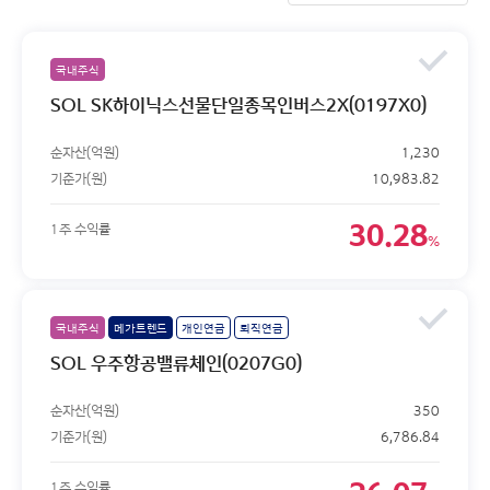
국내주식
SOL SK하이닉스선물단일종목인버스2X(0197X0)
순자산(억원)
1,230
기준가(원)
10,983.82
30.28
1주 수익률
%
국내주식
메가트렌드
개인연금
퇴직연금
SOL 우주항공밸류체인(0207G0)
순자산(억원)
350
기준가(원)
6,786.84
1주 수익률