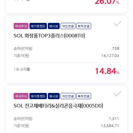
26.07
%
국내주식
메가트렌드
패시브
개인연금
퇴직연금
SOL 화장품TOP3플러스(0008T0)
순자산(억원)
758
기준가(원)
16,127.03
14.84
1주 수익률
%
국내주식
메가트렌드
패시브
개인연금
퇴직연금
SOL 전고체배터리&실리콘음극재(0005D0)
순자산(억원)
1,311
기준가(원)
13,584.71