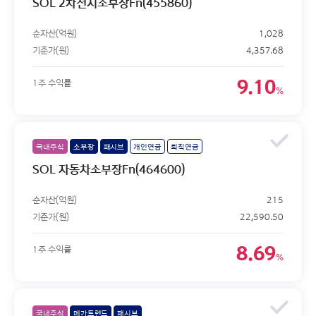
SOL 2차전지소부장Fn(455860)
순자산(억원)
1,028
기준가(원)
4,357.68
9.10
1주 수익률
%
국내주식
소부장
패시브
개인연금
퇴직연금
SOL 자동차소부장Fn(464600)
순자산(억원)
215
기준가(원)
22,590.50
8.69
1주 수익률
%
국내주식
메가트렌드
패시브