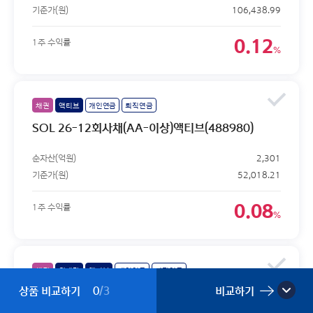
기준가(원)
106,438.99
0.12
1주 수익률
%
채권
액티브
개인연금
퇴직연금
SOL 26-12회사채(AA-이상)액티브(488980)
순자산(억원)
2,301
기준가(원)
52,018.21
0.08
1주 수익률
%
채권
월배당
액티브
개인연금
퇴직연금
상품 비교하기
0
/3
비교하기
SOL CD금리&머니마켓액티브(497880)