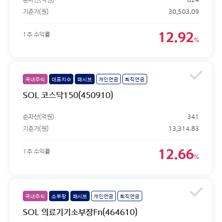
기준가(원)
30,503.09
12.92
1주 수익률
%
국내주식
대표지수
패시브
개인연금
퇴직연금
SOL 코스닥150(450910)
순자산(억원)
341
기준가(원)
13,314.83
12.66
1주 수익률
%
국내주식
소부장
패시브
개인연금
퇴직연금
SOL 의료기기소부장Fn(464610)