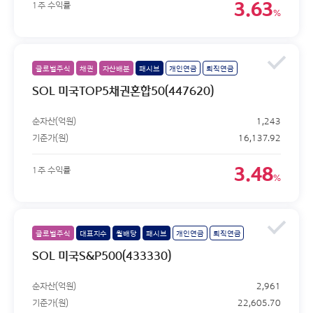
3.63
1주 수익률
%
글로벌주식
채권
자산배분
패시브
개인연금
퇴직연금
SOL 미국TOP5채권혼합50(447620)
순자산(억원)
1,243
기준가(원)
16,137.92
3.48
1주 수익률
%
글로벌주식
대표지수
월배당
패시브
개인연금
퇴직연금
SOL 미국S&P500(433330)
순자산(억원)
2,961
기준가(원)
22,605.70