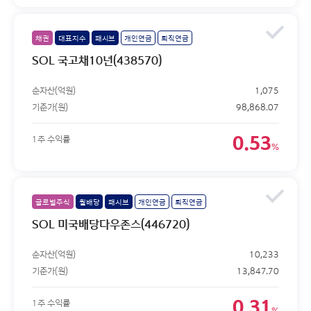
채권
대표지수
패시브
개인연금
퇴직연금
SOL 국고채10년(438570)
순자산(억원)
1,075
기준가(원)
98,868.07
0.53
1주 수익률
%
글로벌주식
월배당
패시브
개인연금
퇴직연금
SOL 미국배당다우존스(446720)
순자산(억원)
10,233
기준가(원)
13,847.70
0.31
1주 수익률
%