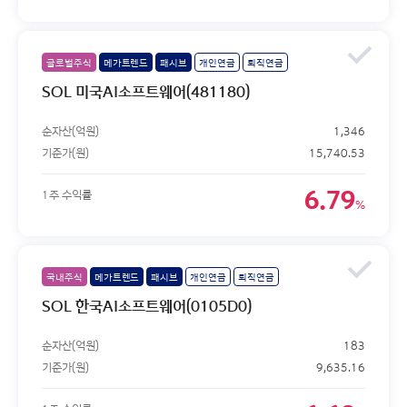
글로벌주식
메가트렌드
패시브
개인연금
퇴직연금
SOL 미국AI소프트웨어(481180)
순자산(억원)
1,346
기준가(원)
15,740.53
6.79
1주 수익률
%
국내주식
메가트렌드
패시브
개인연금
퇴직연금
SOL 한국AI소프트웨어(0105D0)
순자산(억원)
183
기준가(원)
9,635.16