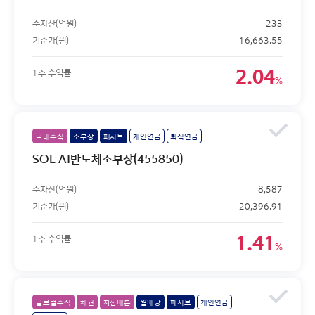
순자산(억원)
233
기준가(원)
16,663.55
2.04
1주 수익률
%
국내주식
소부장
패시브
개인연금
퇴직연금
SOL AI반도체소부장(455850)
순자산(억원)
8,587
기준가(원)
20,396.91
1.41
1주 수익률
%
글로벌주식
채권
자산배분
월배당
패시브
개인연금