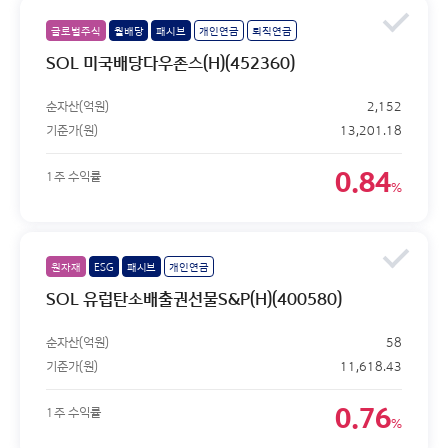
글로벌주식
월배당
패시브
개인연금
퇴직연금
SOL 미국배당다우존스(H)(452360)
순자산(억원)
2,152
기준가(원)
13,201.18
0.84
1주 수익률
%
원자재
ESG
패시브
개인연금
SOL 유럽탄소배출권선물S&P(H)(400580)
순자산(억원)
58
기준가(원)
11,618.43
0.76
1주 수익률
%