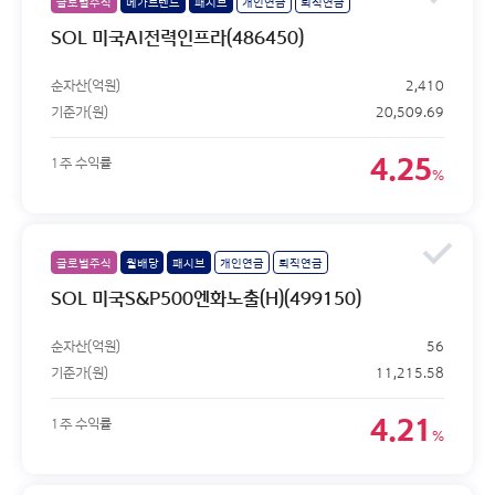
글로벌주식
메가트렌드
패시브
개인연금
퇴직연금
SOL 미국AI전력인프라(486450)
순자산(억원)
2,410
기준가(원)
20,509.69
4.25
1주 수익률
%
글로벌주식
월배당
패시브
개인연금
퇴직연금
SOL 미국S&P500엔화노출(H)(499150)
순자산(억원)
56
기준가(원)
11,215.58
4.21
1주 수익률
%