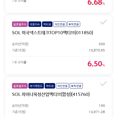
6.68
1주 수익률
%
글로벌주식
대표지수
액티브
개인연금
퇴직연금
SOL 미국넥스트테크TOP10액티브(0118S0)
순자산(억원)
500
기준가(원)
10,870.95
6.50
1주 수익률
%
글로벌주식
메가트렌드
액티브
개인연금
퇴직연금
SOL 차이나육성산업액티브(합성)(415760)
순자산(억원)
190
기준가(원)
13,971.38