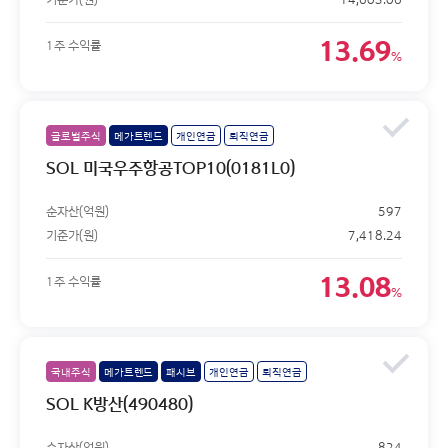
13.69
1주 수익률
%
글로벌주식
메가트렌드
개인연금
퇴직연금
SOL 미국우주항공TOP10(0181L0)
순자산(억원)
597
기준가(원)
7,418.24
13.08
1주 수익률
%
국내주식
메가트렌드
패시브
개인연금
퇴직연금
SOL K방산(490480)
순자산(억원)
824