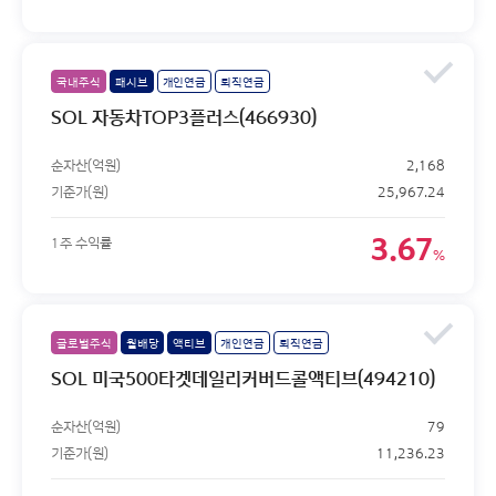
국내주식
패시브
개인연금
퇴직연금
SOL 자동차TOP3플러스(466930)
순자산(억원)
2,168
기준가(원)
25,967.24
3.67
1주 수익률
%
글로벌주식
월배당
액티브
개인연금
퇴직연금
SOL 미국500타겟데일리커버드콜액티브(494210)
순자산(억원)
79
기준가(원)
11,236.23