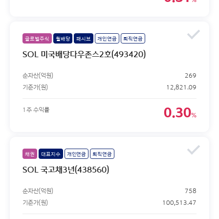
글로벌주식
월배당
패시브
개인연금
퇴직연금
SOL 미국배당다우존스2호(493420)
순자산(억원)
269
기준가(원)
12,821.09
0.30
1주 수익률
%
채권
대표지수
개인연금
퇴직연금
SOL 국고채3년(438560)
순자산(억원)
758
기준가(원)
100,513.47