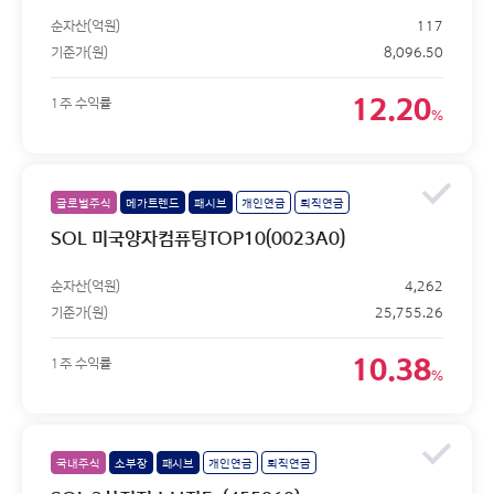
순자산(억원)
117
기준가(원)
8,096.50
12.20
1주 수익률
%
글로벌주식
메가트렌드
패시브
개인연금
퇴직연금
SOL 미국양자컴퓨팅TOP10(0023A0)
순자산(억원)
4,262
기준가(원)
25,755.26
10.38
1주 수익률
%
국내주식
소부장
패시브
개인연금
퇴직연금