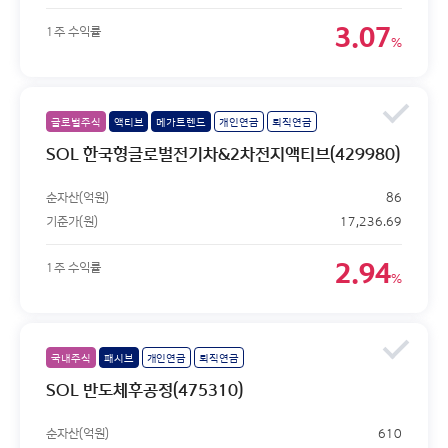
3.07
1주 수익률
%
글로벌주식
액티브
메가트렌드
개인연금
퇴직연금
SOL 한국형글로벌전기차&2차전지액티브(429980)
순자산(억원)
86
기준가(원)
17,236.69
2.94
1주 수익률
%
국내주식
패시브
개인연금
퇴직연금
SOL 반도체후공정(475310)
순자산(억원)
610