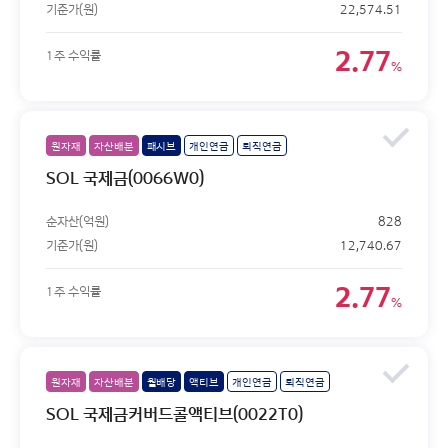
기준가(원)
22,574.51
2.77
1주 수익률
%
원자재
자산배분
패시브
개인연금
퇴직연금
SOL 국제금(0066W0)
순자산(억원)
828
기준가(원)
12,740.67
2.77
1주 수익률
%
원자재
자산배분
월배당
액티브
개인연금
퇴직연금
SOL 국제금커버드콜액티브(0022T0)