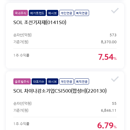
국내주식
메가트렌드
패시브
개인연금
퇴직연금
SOL 조선기자재(0141S0)
순자산(억원)
573
기준가(원)
8,370.00
7.54
1주 수익률
%
글로벌주식
대표지수
패시브
개인연금
퇴직연금
SOL 차이나강소기업CSI500(합성H)(220130)
순자산(억원)
55
기준가(원)
6,846.11
6.79
1주 수익률
%