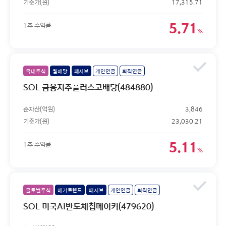
기준가(원)
17,315.71
5.71
1주 수익률
%
국내주식
월배당
패시브
개인연금
퇴직연금
SOL 금융지주플러스고배당(484880)
순자산(억원)
3,846
기준가(원)
23,030.21
5.11
1주 수익률
%
글로벌주식
메가트렌드
패시브
개인연금
퇴직연금
SOL 미국AI반도체칩메이커(479620)