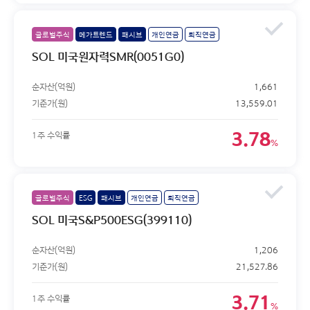
글로벌주식
메가트렌드
패시브
개인연금
퇴직연금
SOL 미국원자력SMR(0051G0)
순자산(억원)
1,661
기준가(원)
13,559.01
3.78
1주 수익률
%
글로벌주식
ESG
패시브
개인연금
퇴직연금
SOL 미국S&P500ESG(399110)
순자산(억원)
1,206
기준가(원)
21,527.86
3.71
1주 수익률
%