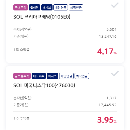
국내주식
월배당
패시브
개인연금
퇴직연금
SOL 코리아고배당(0105E0)
순자산(억원)
5,504
기준가(원)
13,247.16
4.17
1주 수익률
%
글로벌주식
대표지수
패시브
개인연금
퇴직연금
SOL 미국나스닥100(476030)
순자산(억원)
1,317
기준가(원)
17,445.92
3.95
1주 수익률
%