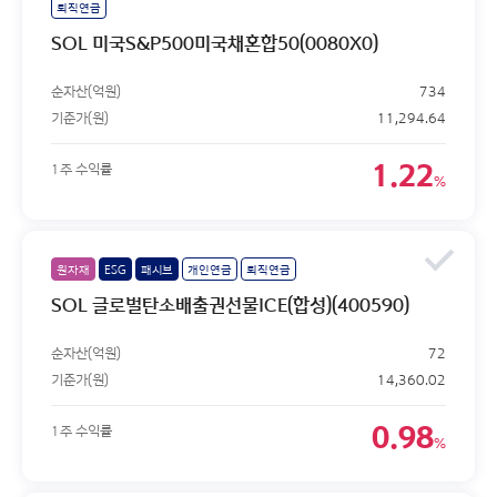
퇴직연금
SOL 미국S&P500미국채혼합50(0080X0)
순자산(억원)
734
기준가(원)
11,294.64
1.22
1주 수익률
%
원자재
ESG
패시브
개인연금
퇴직연금
SOL 글로벌탄소배출권선물ICE(합성)(400590)
순자산(억원)
72
기준가(원)
14,360.02
0.98
1주 수익률
%