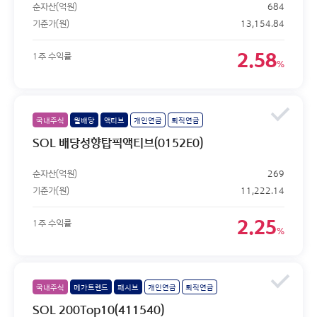
순자산(억원)
684
기준가(원)
13,154.84
2.58
1주 수익률
%
국내주식
월배당
액티브
개인연금
퇴직연금
SOL 배당성향탑픽액티브(0152E0)
순자산(억원)
269
기준가(원)
11,222.14
2.25
1주 수익률
%
국내주식
메가트렌드
패시브
개인연금
퇴직연금
SOL 200Top10(411540)