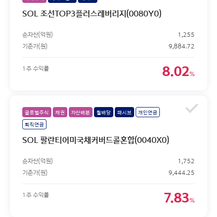
SOL 조선TOP3플러스레버리지(0080Y0)
순자산(억원)
1,255
기준가(원)
9,884.72
8.02
1주 수익률
%
글로벌주식
채권
자산배분
월배당
패시브
개인연금
퇴직연금
SOL 팔란티어미국채커버드콜혼합(0040X0)
순자산(억원)
1,752
기준가(원)
9,444.25
7.83
1주 수익률
%