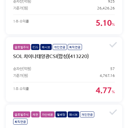
순자산(억원)
925
기준가(원)
26,426.26
5.10
1주 수익률
%
글로벌주식
ESG
패시브
개인연금
퇴직연금
SOL 차이나태양광CSI(합성)(413220)
순자산(억원)
57
기준가(원)
4,767.16
4.77
1주 수익률
%
글로벌주식
채권
자산배분
월배당
패시브
개인연금
퇴직연금