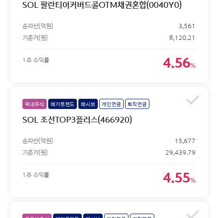
SOL 팔란티어커버드콜OTM채권혼합(0040Y0)
순자산(억원)
3,561
기준가(원)
8,120.21
4.56
1주 수익률
%
국내주식
메가트렌드
패시브
개인연금
퇴직연금
SOL 조선TOP3플러스(466920)
순자산(억원)
15,677
기준가(원)
29,439.79
4.55
1주 수익률
%