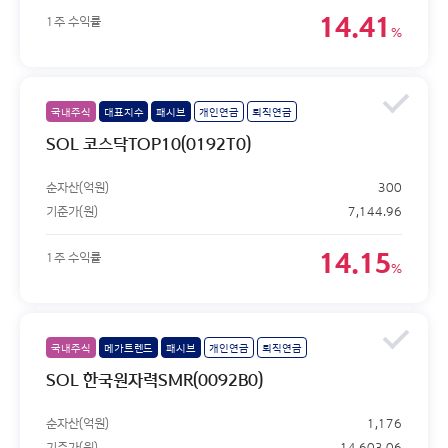
14.41
1주 수익률
%
국내주식
대표지수
패시브
개인연금
퇴직연금
SOL 코스닥TOP10(0192T0)
순자산(억원)
300
기준가(원)
7,144.96
14.15
1주 수익률
%
국내주식
메가트렌드
패시브
개인연금
퇴직연금
SOL 한국원자력SMR(0092B0)
순자산(억원)
1,176
기준가(원)
14,603.06