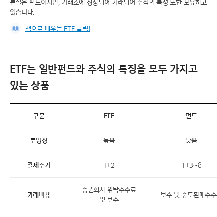
본질은 펀드이지만, 거래소에 상장되어 거래되어 주식의 특성 또한 보유하고
있습니다.
책으로 배우는 ETF 클릭!
ETF는 일반펀드와 주식의 특징을 모두 가지고
있는 상품
구분
ETF
펀드
투명성
높음
낮음
결제주기
T+2
T+3~8
증권회사 위탁수수료
거래비용
보수 및 중도환매수
및 보수