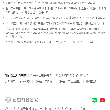
인버스펀드는 지수를 역(逆)으로 추적하여 상승장에서 손실이 발생할 수 있습니다.
월지급식펀드는 투자결과가 부진한 경우 월지급액이 투자원금에서 감소될 수 있으며, 경우에
따라 월지급이 조기 중단될 수 있습니다.
ETF 거래수수료는 별도로 발생할 수 있사오니 거래증권사 홈페이지를 참고하시기 바랍니다.
본 사이트는 당사가 운용하는 펀드상품에 대해 정형화된 형태의 정보를 제공하고 있습니다.
본 사이트에서 제공하는 지수 및 수익률 정보 등의 데이터는 투자 참고사항이며 오류가
발생되거나 지연될 수 있습니다. 당사는 제공된 정보에 의한 투자결과에 대해 법적인 책임을
지지 않습니다.
신한자산운용 준법감시인 심사필 제25-4718호(2025.11.25~2026.11.24)
개인정보처리방침
신용정보활용체제
영상처리기기 운영관리방침
공지사항
민원신청
금융소비자제안
금융소비자보호포탈
사이트맵
Blogger
youtube
(07321) 서울특별시 영등포구 의사당대로 96 (TP타워 23~26층)