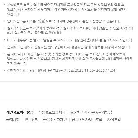
파생상품은 높은 가격 변동성으로 단기간에 투자원금의 전부 또는 상당부분을 잃을 수
있으며, 장외투자상품에 투자하는 경우 거래 상대방이 계약조건을 이행하지 못할 위험이
있습니다.
인버스펀드는 지수를 역(逆)으로 추적하여 상승장에서 손실이 발생할 수 있습니다.
월지급식펀드는 투자결과가 부진한 경우 월지급액이 투자원금에서 감소될 수 있으며, 경우에
따라 월지급이 조기 중단될 수 있습니다.
ETF 거래수수료는 별도로 발생할 수 있사오니 거래증권사 홈페이지를 참고하시기 바랍니다.
본 사이트는 당사가 운용하는 펀드상품에 대해 정형화된 형태의 정보를 제공하고 있습니다.
본 사이트에서 제공하는 지수 및 수익률 정보 등의 데이터는 투자 참고사항이며 오류가
발생되거나 지연될 수 있습니다. 당사는 제공된 정보에 의한 투자결과에 대해 법적인 책임을
지지 않습니다.
신한자산운용 준법감시인 심사필 제25-4718호(2025.11.25~2026.11.24)
개인정보처리방침
신용정보활용체제
영상처리기기 운영관리방침
공지사항
민원신청
금융소비자제안
금융소비자보호포탈
사이트맵