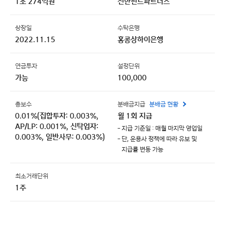
1조 274억원
신한펀드파트너스
상장일
수탁은행
2022.11.15
홍콩상하이은행
연금투자
설정단위
가능
100,000
총보수
분배금지급
분배금 현황
0.01%(집합투자: 0.003%,
월 1회 지급
AP/LP: 0.001%, 신탁업자:
- 지급 기준일 : 매월 마지막 영업일
0.003%, 일반사무: 0.003%)
- 단, 운용사 정책에 따라 유보 및
지급률 변동 가능
최소거래단위
1주