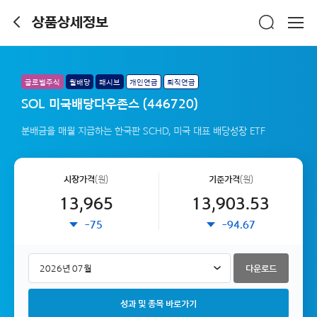
상품상세정보
글로벌주식
월배당
패시브
개인연금
퇴직연금
SOL 미국배당다우존스 (446720)
분배금을 매월 지급하는 한국판 SCHD, 미국 대표 배당성장 ETF
시장가격
(원)
기준가격
(원)
13,965
13,903.53
-75
-94.67
다운로드
성과 및 종목 바로가기