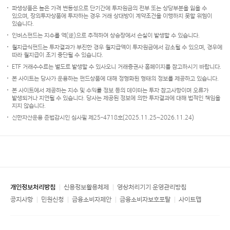
파생상품은 높은 가격 변동성으로 단기간에 투자원금의 전부 또는 상당부분을 잃을 수
있으며, 장외투자상품에 투자하는 경우 거래 상대방이 계약조건을 이행하지 못할 위험이
있습니다.
인버스펀드는 지수를 역(逆)으로 추적하여 상승장에서 손실이 발생할 수 있습니다.
월지급식펀드는 투자결과가 부진한 경우 월지급액이 투자원금에서 감소될 수 있으며, 경우에
따라 월지급이 조기 중단될 수 있습니다.
ETF 거래수수료는 별도로 발생할 수 있사오니 거래증권사 홈페이지를 참고하시기 바랍니다.
본 사이트는 당사가 운용하는 펀드상품에 대해 정형화된 형태의 정보를 제공하고 있습니다.
본 사이트에서 제공하는 지수 및 수익률 정보 등의 데이터는 투자 참고사항이며 오류가
발생되거나 지연될 수 있습니다. 당사는 제공된 정보에 의한 투자결과에 대해 법적인 책임을
지지 않습니다.
신한자산운용 준법감시인 심사필 제25-4718호(2025.11.25~2026.11.24)
개인정보처리방침
신용정보활용체제
영상처리기기 운영관리방침
공지사항
민원신청
금융소비자제안
금융소비자보호포탈
사이트맵