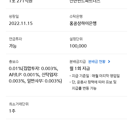
1조 271억원
신한펀드파트너스
상장일
수탁은행
2022.11.15
홍콩상하이은행
연금투자
설정단위
가능
100,000
총보수
분배금지급
분배금 현황
0.01%(집합투자: 0.003%,
월 1회 지급
AP/LP: 0.001%, 신탁업자:
- 지급 기준일 : 매월 마지막 영업일
0.003%, 일반사무: 0.003%)
- 단, 운용사 정책에 따라 유보 및
지급률 변동 가능
최소거래단위
1주