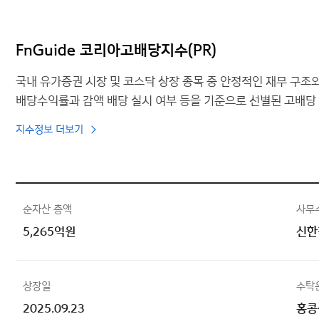
FnGuide 코리아고배당지수(PR)
국내 유가증권 시장 및 코스닥 상장 종목 중 안정적인 재무 구조와
배당수익률과 감액 배당 실시 여부 등을 기준으로 선별된 고배당
지수정보 더보기
순자산 총액
사무
5,265억원
신한
상장일
수탁
2025.09.23
홍콩