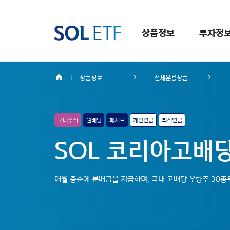
상품정보
투자정
상품정보
전체운용상품
국내주식
월배당
패시브
개인연금
퇴직연금
SOL 코리아고배당 
매월 중순에 분배금을 지급하며, 국내 고배당 우량주 30종목