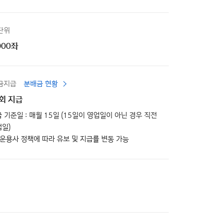
단위
000좌
금지급
분배금 현황
1회 지급
급 기준일 : 매월 15일 (15일이 영업일이 아닌 경우 직전
일)
, 운용사 정책에 따라 유보 및 지급률 변동 가능