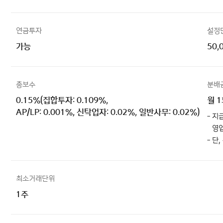
연금투자
설정
가능
50,
총보수
분배
0.15%(집합투자: 0.109%,
월 
AP/LP: 0.001%, 신탁업자: 0.02%, 일반사무: 0.02%)
- 지
영업
- 단
최소거래단위
1주