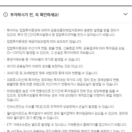
투자하시기 전, 꼭 확인하세요!
투자자는 집합투자증권에 대하여 금융상품판매업자로부터 충분한 설명을 받을 권리가
있으며, 투자 전 (간이)투자설명서 및 집합투자규약을 반드시 읽어보시기 바랍니다.
집합투자증권은 예금자보호법에 따라 보호되지 않습니다.
집합투자증권은 자산가격 변동, 환율 변동, 신용등급 하락, 운용결과에 따라 투자원금 손실
(0~100%)이 발생할 수 있으며, 그 손실은 투자자에게 귀속됩니다.
증권거래비용 등 기타비용이 추가로 발생할 수 있습니다.
과거의 운용실적이 미래의 성과를 보장하는 것은 아닙니다.
과세기준 및 과세방법은 향후 세법개정 등에 따라 변동될 수 있습니다.
외화표시자산에 투자하는 경우에는 투자대상 국가의 시장, 정치 또는 경제상황의 변동,
환율변동 등에 따른 위험으로 자산가치가 변동되거나 원금손실이 발생할 수 있습니다.
파생상품은 높은 가격 변동성으로 단기간에 투자원금의 전부 또는 상당부분을 잃을 수
있으며, 장외투자상품에 투자하는 경우 거래 상대방이 계약조건을 이행하지 못할 위험이
있습니다.
인버스펀드는 지수를 역(逆)으로 추적하여 상승장에서 손실이 발생할 수 있습니다.
월지급식펀드는 투자결과가 부진한 경우 월지급액이 투자원금에서 감소될 수 있으며, 경우에
따라 월지급이 조기 중단될 수 있습니다.
ETF 거래수수료는 별도로 발생할 수 있사오니 거래증권사 홈페이지를 참고하시기 바랍니다.
본 사이트는 당사가 운용하는 펀드상품에 대해 정형화된 형태의 정보를 제공하고 있습니다.