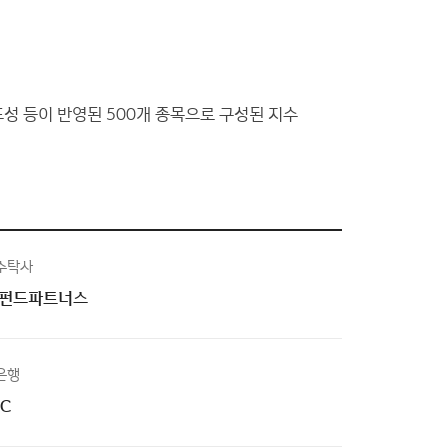
표성 등이 반영된 500개 종목으로 구성된 지수
수탁사
펀드파트너스
은행
BC