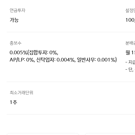
연금투자
설정
가능
100
총보수
분배
0.005%(집합투자: 0%,
월 
AP/LP: 0%, 신탁업자: 0.004%, 일반사무: 0.001%)
- 지
- 단
최소거래단위
1주