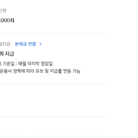
단위
,000좌
금지급
분배금 현황
1회 지급
급 기준일 : 매월 마지막 영업일
, 운용사 정책에 따라 유보 및 지급률 변동 가능