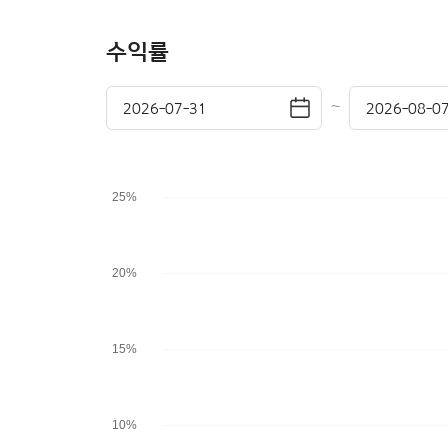
수익률
달력
~