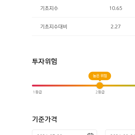
기초지수
10.65
기초지수대비
2.27
투자위험
높은 위험
기준가격
달력