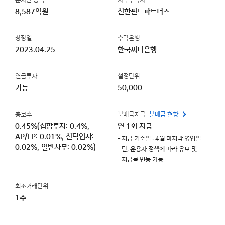
8,587억원
신한펀드파트너스
상장일
수탁은행
2023.04.25
한국씨티은행
연금투자
설정단위
가능
50,000
총보수
분배금지급
분배금 현황
0.45%(집합투자: 0.4%,
연 1회 지급
AP/LP: 0.01%, 신탁업자:
- 지급 기준일 : 4월 마지막 영업일
0.02%, 일반사무: 0.02%)
- 단, 운용사 정책에 따라 유보 및
지급률 변동 가능
최소거래단위
1주