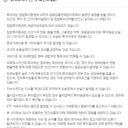
투자자는 집합투자증권에 대하여 금융상품판매업자로부터 충분한 설명을 받을 권리가
있으며, 투자 전 (간이)투자설명서 및 집합투자규약을 반드시 읽어보시기 바랍니다.
집합투자증권은 예금자보호법에 따라 보호되지 않습니다.
집합투자증권은 자산가격 변동, 환율 변동, 신용등급 하락, 운용결과에 따라 투자원금 손실
(0~100%)이 발생할 수 있으며, 그 손실은 투자자에게 귀속됩니다.
증권거래비용 등 기타비용이 추가로 발생할 수 있습니다.
과거의 운용실적이 미래의 성과를 보장하는 것은 아닙니다.
과세기준 및 과세방법은 향후 세법개정 등에 따라 변동될 수 있습니다.
외화표시자산에 투자하는 경우에는 투자대상 국가의 시장, 정치 또는 경제상황의 변동,
환율변동 등에 따른 위험으로 자산가치가 변동되거나 원금손실이 발생할 수 있습니다.
파생상품은 높은 가격 변동성으로 단기간에 투자원금의 전부 또는 상당부분을 잃을 수
있으며, 장외투자상품에 투자하는 경우 거래 상대방이 계약조건을 이행하지 못할 위험이
있습니다.
인버스펀드는 지수를 역(逆)으로 추적하여 상승장에서 손실이 발생할 수 있습니다.
월지급식펀드는 투자결과가 부진한 경우 월지급액이 투자원금에서 감소될 수 있으며, 경우에
따라 월지급이 조기 중단될 수 있습니다.
ETF 거래수수료는 별도로 발생할 수 있사오니 거래증권사 홈페이지를 참고하시기 바랍니다.
본 사이트는 당사가 운용하는 펀드상품에 대해 정형화된 형태의 정보를 제공하고 있습니다.
본 사이트에서 제공하는 지수 및 수익률 정보 등의 데이터는 투자 참고사항이며 오류가
발생되거나 지연될 수 있습니다. 당사는 제공된 정보에 의한 투자결과에 대해 법적인 책임을
지지 않습니다.